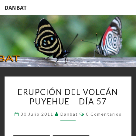
DANBAT
DANBAT
ERUPCIÓN
ERUPCIÓN DEL VOLCÁN
DEL
PUYEHUE – DÍA 57
VOLCÁN
PUYEHUE
Comentarios
30 Julio 2011
Danbat
0 Comentarios
–
DÍA
57