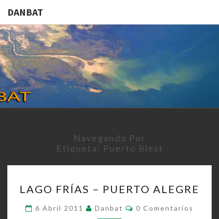
DANBAT
DANBAT
Navegando Por
Etiqueta:
Puerto Blest
LAGO
LAGO FRÍAS – PUERTO ALEGRE
FRÍAS
–
Comentarios
6 Abril 2011
Danbat
0 Comentarios
PUERTO