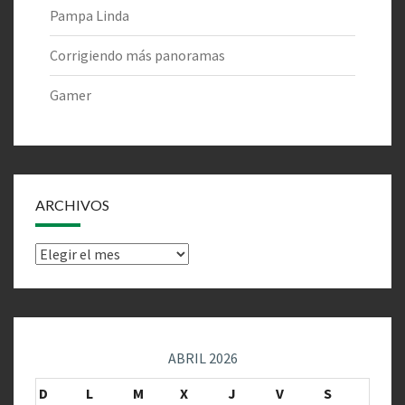
Pampa Linda
Corrigiendo más panoramas
Gamer
ARCHIVOS
Archivos
ABRIL 2026
D
L
M
X
J
V
S