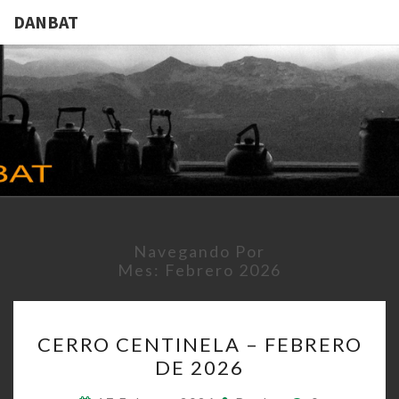
DANBAT
DANBAT
Navegando Por
Mes:
Febrero 2026
CERRO
CERRO CENTINELA – FEBRERO
CENTINELA
DE 2026
–
FEBRERO
Comentarios