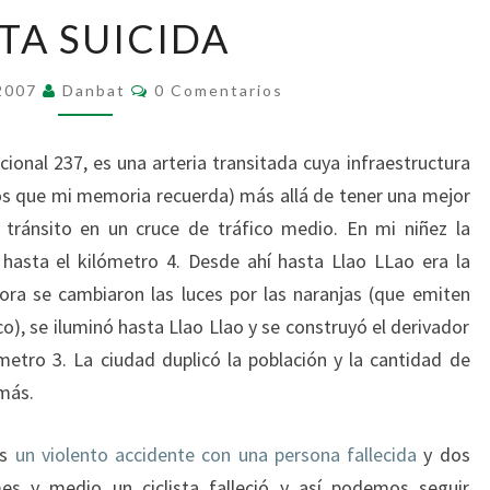
RUTA
TA SUICIDA
SUICIDA
Comentarios
 2007
Danbat
0 Comentarios
cional 237, es una arteria transitada cuya infraestructura
os que mi memoria recuerda) más allá de tener una mejor
 tránsito en un cruce de tráfico medio. En mi niñez la
 hasta el kilómetro 4. Desde ahí hasta Llao LLao era la
ra se cambiaron las luces por las naranjas (que emiten
), se iluminó hasta Llao Llao y se construyó el derivador
ómetro 3. La ciudad duplicó la población y la cantidad de
 más.
os
un violento accidente con una persona fallecida
y dos
s y medio un ciclista falleció y así podemos seguir