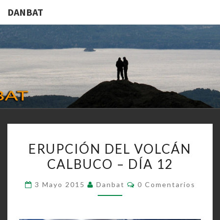
DANBAT
DANBAT
ERUPCIÓN
ERUPCIÓN DEL VOLCÁN
DEL
CALBUCO – DÍA 12
VOLCÁN
CALBUCO
Comentarios
3 Mayo 2015
Danbat
0 Comentarios
–
DÍA
12