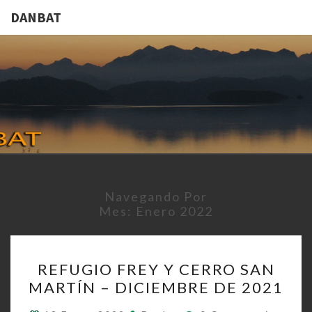
DANBAT
DANBAT
Navegando Por
Mes:
Enero 2022
REFUGIO
REFUGIO FREY Y CERRO SAN
FREY
MARTÍN – DICIEMBRE DE 2021
Y
CERRO
Comentarios