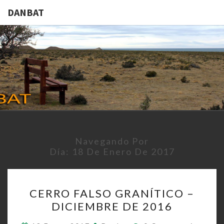
DANBAT
DANBAT
Navegando Por
Día:
18 De Enero De 2017
CERRO
CERRO FALSO GRANÍTICO –
FALSO
DICIEMBRE DE 2016
GRANÍTICO
–
Comentarios