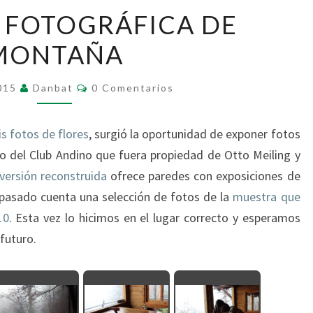
MUESTRA
 FOTOGRÁFICA DE
FOTOGRÁFICA
MONTAÑA
DE
MONTAÑA
Comentarios
2015
Danbat
0 Comentarios
s fotos de flores
, surgió la oportunidad de exponer fotos
o del Club Andino que fuera propiedad de Otto Meiling y
versión reconstruida
ofrece paredes con exposiciones de
pasado cuenta una selección de fotos de la
muestra que
10
. Esta vez lo hicimos en el lugar correcto y esperamos
futuro.