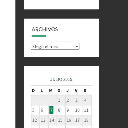
ARCHIVOS
Archivos
JULIO 2015
D
L
M
X
J
V
S
1
2
3
4
5
6
7
8
9
10
11
12
13
14
15
16
17
18